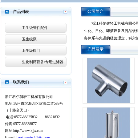
公司简介
产品列表
浙江科尔健轻工机械有限公司，
卫生级管件配件
生化、日化、啤酒设备及乳品饮
务体系与先进的经营理念，科尔健
卫生级泵
产品展示
卫生级阀门
生化制药设备/专用过滤器
联系我们
浙江科尔健轻工机械有限公司
地址:温州市滨海园区滨海二道588号
（
十路交叉口）
电话:0577-86825832 86821832
传真:0577-86838877
网址:http://www.kjjx.com
E-mail：
webmaster@kjjx.com